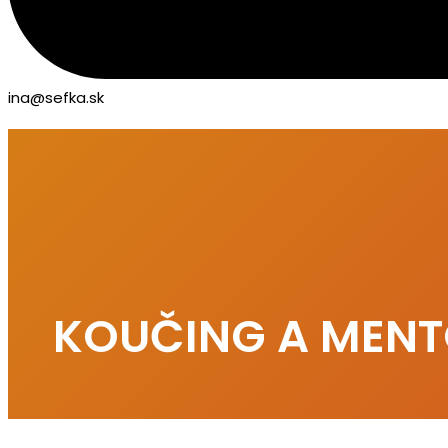
ina@sefka.sk
KOUČING A MENT