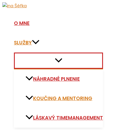
Preskočiť
na
obsah
O MNE
SLUŽBY
Prepínanie
ponuky
NÁHRADNÉ PLNENIE
KOUČING A MENTORING
LÁSKAVÝ TIMEMANAGEMENT